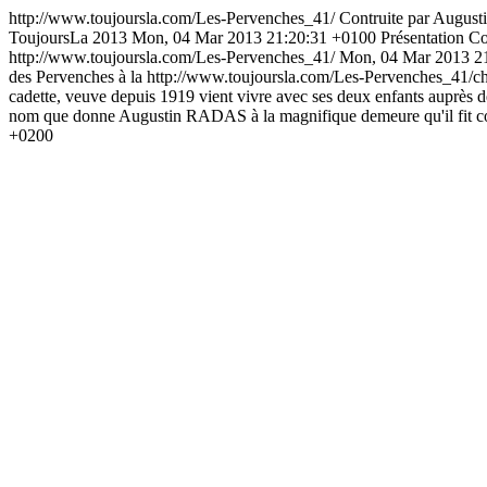
http://www.toujoursla.com/Les-Pervenches_41/
Contruite par Augusti
ToujoursLa 2013
Mon, 04 Mar 2013 21:20:31 +0100
Présentation
Co
http://www.toujoursla.com/Les-Pervenches_41/
Mon, 04 Mar 2013 2
des Pervenches à la
http://www.toujoursla.com/Les-Pervenches_41/ch
cadette, veuve depuis 1919 vient vivre avec ses deux enfants auprès d
nom que donne Augustin RADAS à la magnifique demeure qu'il fit cons
+0200