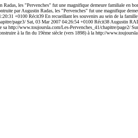
n Radas, les "Pervenches" fut une magnifique demeure familiale en bord
ntruite par Augustin Radas, les "Pervenches" fut une magnifique demeure
1:20:31 +0100
Récit39
En recueillant les souvenirs au sein de la famill
apitre/page3/
Sat, 03 Mar 2007 04:26:54 +0100
Récit38
Augustin RADA
e sa
http://www.toujoursla.com/Les-Pervenches_41/chapitre/page2/
Su
truire à la fin du 19ème siècle (vers 1898) à la
http://www.toujoursl