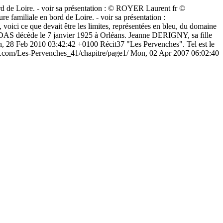
 de Loire. - voir sa présentation :
© ROYER Laurent
fr
©
 familiale en bord de Loire. - voir sa présentation :
e, voici ce que devait être les limites, représentées en bleu, du domaine
S décède le 7 janvier 1925 à Orléans. Jeanne DERIGNY, sa fille
n, 28 Feb 2010 03:42:42 +0100
Récit37
"Les Pervenches". Tel est le
a.com/Les-Pervenches_41/chapitre/page1/
Mon, 02 Apr 2007 06:02:40