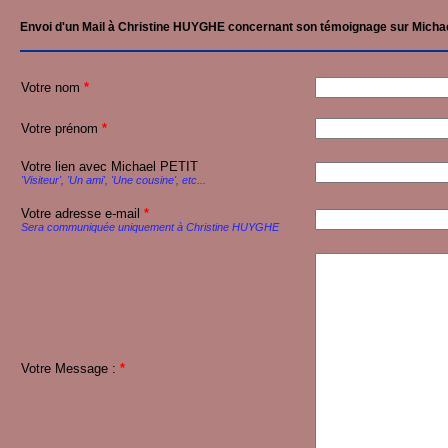
Envoi d'un Mail à Christine HUYGHE concernant son témoignage sur Micha
Votre nom
*
Votre prénom
*
Votre lien avec Michael PETIT
'Visiteur', 'Un ami', 'Une cousine', etc...
Votre adresse e-mail
*
Sera communiquée uniquement à Christine HUYGHE
Votre Message :
*