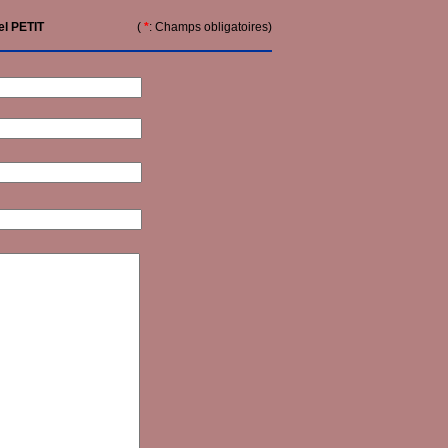
el PETIT
(
*
: Champs obligatoires)