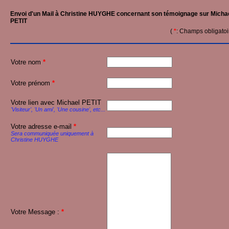
Envoi d'un Mail à Christine HUYGHE concernant son témoignage sur Micha
PETIT
(
*
: Champs obligatoi
Votre nom
*
Votre prénom
*
Votre lien avec Michael PETIT
'Visiteur', 'Un ami', 'Une cousine', etc...
Votre adresse e-mail
*
Sera communiquée uniquement à
Christine HUYGHE
Votre Message :
*