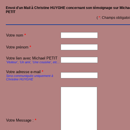
Envoi d'un Mail à Christine HUYGHE concernant son témoignage sur Micha
PETIT
(
*
: Champs obligatoi
Votre nom
*
Votre prénom
*
Votre lien avec Michael PETIT
'Visiteur', 'Un ami', 'Une cousine', etc...
Votre adresse e-mail
*
Sera communiquée uniquement à
Christine HUYGHE
Votre Message :
*