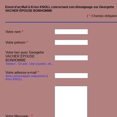
Envoi d'un Mail à Kriss KNOLL concernant son témoignage sur Georgette
VACHER ÉPOUSE BONHOMME
(
*
: Champs obligatoi
Votre nom
*
Votre prénom
*
Votre lien avec Georgette
VACHER ÉPOUSE
BONHOMME
'Visiteur', 'Un ami', 'Une cousine', etc...
Votre adresse e-mail
*
Sera communiquée uniquement à
Kriss KNOLL
Votre Message :
*