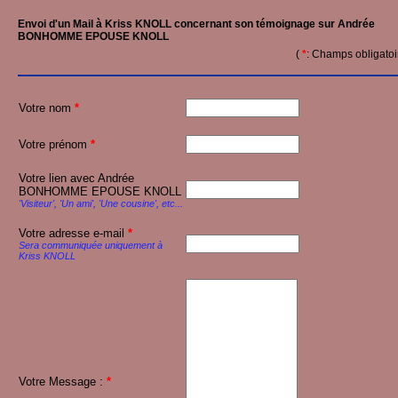
Envoi d'un Mail à Kriss KNOLL concernant son témoignage sur Andrée
BONHOMME EPOUSE KNOLL
(
*
: Champs obligatoi
Votre nom
*
Votre prénom
*
Votre lien avec Andrée
BONHOMME EPOUSE KNOLL
'Visiteur', 'Un ami', 'Une cousine', etc...
Votre adresse e-mail
*
Sera communiquée uniquement à
Kriss KNOLL
Votre Message :
*