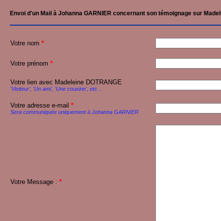
Envoi d'un Mail à Johanna GARNIER concernant son témoignage sur Mad
Votre nom
*
Votre prénom
*
Votre lien avec Madeleine DOTRANGE
'Visiteur', 'Un ami', 'Une cousine', etc...
Votre adresse e-mail
*
Sera communiquée uniquement à Johanna GARNIER
Votre Message :
*