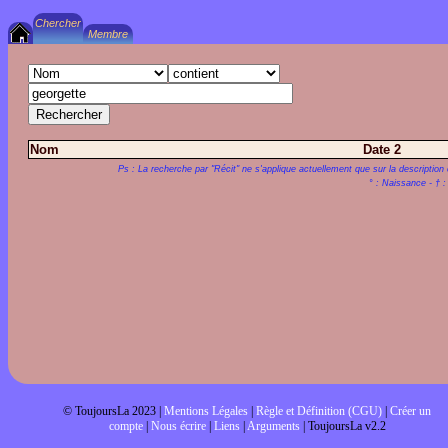
Nom
Date 2
Ps : La recherche par "Récit" ne s'applique actuellement que sur la description 
° : Naissance - † 
© ToujoursLa 2023 |
Mentions Légales
|
Règle et Définition (CGU)
|
Créer un
compte
|
Nous écrire
|
Liens
|
Arguments
| ToujoursLa v2.2