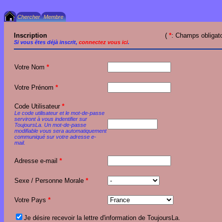
Inscription
(
*
: Champs obligato
Si vous êtes déjà inscrit,
connectez vous ici
.
Votre Nom
*
Votre Prénom
*
Code Utilisateur
*
Le code utilisateur et le mot-de-passe
serviront à vous indentifier sur
ToujoursLa. Un mot-de-passe
modifiable vous sera automatiquement
communiqué sur votre adresse e-
mail.
Adresse e-mail
*
Sexe / Personne Morale
*
Votre Pays
*
Je désire recevoir la lettre d'information de ToujoursLa.