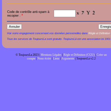
Code de contrôle anti-spam à
recopier :
*
Voir notre engagement concernant vos données personnelles dans
Règle et Définition
.
Tous les services de ToujoursLa sont gratuits. ToujoursLà est une association loi 1901
© ToujoursLa 2023 |
Mentions Légales
|
Règle et Définition (CGU)
|
Créer un
compte
|
Nous écrire
|
Liens
|
Arguments
| ToujoursLa v2.2