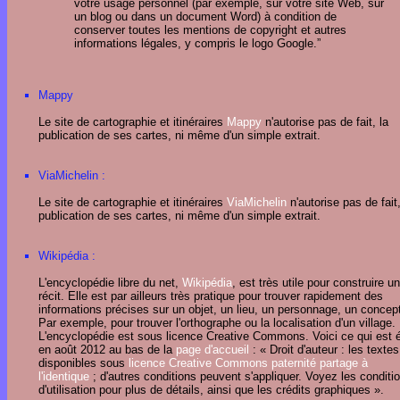
votre usage personnel (par exemple, sur votre site Web, sur
un blog ou dans un document Word) à condition de
conserver toutes les mentions de copyright et autres
informations légales, y compris le logo Google.”
Mappy
Le site de cartographie et itinéraires
Mappy
n'autorise pas de fait, la
publication de ses cartes, ni même d'un simple extrait.
ViaMichelin :
Le site de cartographie et itinéraires
ViaMichelin
n'autorise pas de fait,
publication de ses cartes, ni même d'un simple extrait.
Wikipédia :
L'encyclopédie libre du net,
Wikipédia
, est très utile pour construire un
récit. Elle est par ailleurs très pratique pour trouver rapidement des
informations précises sur un objet, un lieu, un personnage, un conce
Par exemple, pour trouver l'orthographe ou la localisation d'un village.
L'encyclopédie est sous licence Creative Commons. Voici ce qui est é
en août 2012 au bas de la
page d'accueil
: « Droit d'auteur : les texte
disponibles sous
licence Creative Commons paternité partage à
l'identique
; d'autres conditions peuvent s'appliquer. Voyez les conditi
d'utilisation pour plus de détails, ainsi que les crédits graphiques ».