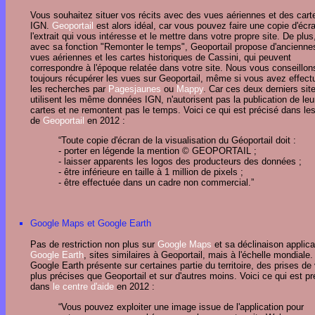
Vous souhaitez situer vos récits avec des vues aériennes et des cart
IGN.
Geoportail
est alors idéal, car vous pouvez faire une copie d'écr
l'extrait qui vous intéresse et le mettre dans votre propre site. De plus
avec sa fonction "Remonter le temps", Geoportail propose d'ancienne
vues aériennes et les cartes historiques de Cassini, qui peuvent
correspondre à l'époque relatée dans votre site. Nous vous conseillon
toujours récupérer les vues sur Geoportail, même si vous avez effect
les recherches par
Pagesjaunes
ou
Mappy
. Car ces deux derniers sit
utilisent les même données IGN, n'autorisent pas la publication de leu
cartes et ne remontent pas le temps. Voici ce qui est précisé dans le
de
Geoportail
en 2012 :
“Toute copie d'écran de la visualisation du Géoportail doit :
- porter en légende la mention © GEOPORTAIL ;
- laisser apparents les logos des producteurs des données ;
- être inférieure en taille à 1 million de pixels ;
- être effectuée dans un cadre non commercial.”
Google Maps et Google Earth
Pas de restriction non plus sur
Google Maps
et sa déclinaison applica
Google Earth
, sites similaires à Geoportail, mais à l'échelle mondiale.
Google Earth présente sur certaines partie du territoire, des prises de
plus précises que Geoportail et sur d'autres moins. Voici ce qui est pr
dans
le centre d'aide
en 2012 :
“Vous pouvez exploiter une image issue de l'application pour