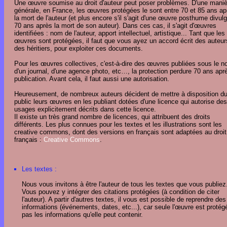
Une œuvre soumise au droit d'auteur peut poser problèmes. D'une maniè
générale, en France, les œuvres protégées le sont entre 70 et 85 ans ap
la mort de l'auteur (et plus encore s'il s'agit d'une œuvre posthume divul
70 ans après la mort de son auteur). Dans ces cas, il s'agit d'œuvres
identifiées : nom de l'auteur, apport intellectuel, artistique... Tant que les
œuvres sont protégées, il faut que vous ayez un accord écrit des auteur
des héritiers, pour exploiter ces documents.
Pour les œuvres collectives, c'est-à-dire des œuvres publiées sous le 
d'un journal, d'une agence photo, etc…, la protection perdure 70 ans aprè
publication. Avant cela, il faut aussi une autorisation.
Heureusement, de nombreux auteurs décident de mettre à disposition d
public leurs œuvres en les publiant dotées d'une licence qui autorise des
usages explicitement décrits dans cette licence.
Il existe un très grand nombre de licences, qui attribuent des droits
différents. Les plus connues pour les textes et les illustrations sont les
creative commons, dont des versions en français sont adaptées au droit
français :
Creative Commons
.
Les textes :
Nous vous invitons à être l'auteur de tous les textes que vous publiez
Vous pouvez y intégrer des citations protégées (à condition de citer
l'auteur). A partir d'autres textes, il vous est possible de reprendre des
informations (événements, dates, etc...), car seule l'œuvre est protég
pas les informations qu'elle peut contenir.