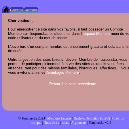
Cher visiteur
,
Pour enregistrer ce site dans vos favoris, il faut posséder un Compte
Membre sur ToujoursLa, et s'identifier dans l'
Espace Membre
muni de vo
code utilisateur et du mot-de-passe.
L'ouverture d'un compte membre est entièrement gratuite et cela sans li
de durée.
Outre la gestion des sites favoris, devenir Membre de ToujoursLa, vous
permet de participer pleinement à la vie des sites auxquels vous êtes
attachés, tant pour des raisons familiales, historiques, affectives... Nou
vous invitons à lire les
Avantages Membre
.
Retour à la page précédente
© ToujoursLa 2023 |
Mentions Légales
|
Règle et Définition (CGU)
|
Créer un
compte
|
Nous écrire
|
Liens
|
Arguments
| ToujoursLa v2.2