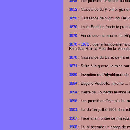
1848
: Les premiers principes du c
1852
: Naissance du Premier grand 
1856
: Naissance de Sigmund Freud,
1870
: Louis Bertillon fonde le premie
1870
: Fin du second empire. La Rép
1870
- 1871
: guerre franco-allemand
Rhin,Bas-Rhin,la Meurthe,la Moselle)
1870
: Naissance du Livret de Famil
1871
: Suite à la guerre, la mise su
1880
: Invention du Polychlorure de 
1884
: Eugène Poubelle, invente ... 
1894
: Pierre de Coubertin relance 
1896
: Les premières Olympiades mo
1901
: Loi du 1er juillet 1901 dont r
1907
: Face à la montée de l'insécur
1908
: La loi accorde un congé de m