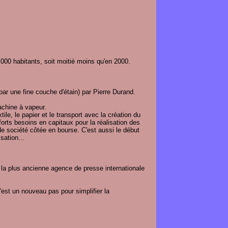
 000 habitants, soit moitié moins qu'en 2000.
 par une fine couche d'étain) par Pierre Durand.
machine à vapeur.
tile, le papier et le transport avec la création du
orts besoins en capitaux pour la réalisation des
e société côtée en bourse. C'est aussi le début
sation...
 la plus ancienne agence de presse internationale
est un nouveau pas pour simplifier la