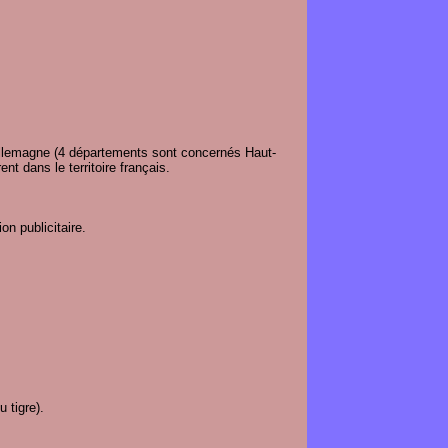
'Allemagne (4 départements sont concernés Haut-
t dans le territoire français.
n publicitaire.
 tigre).