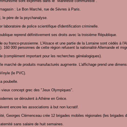
ommunisme sont exprimés dans le "Manifeste communiste".
magasin : Le Bon Marché, rue de Sèvres à Paris.
 le père de la psychanalyse.
r laboratoire de police scientifique d'identification criminelle.
ublique reprend définitivement ses droits avec la troisième République.
e ou franco-prussienne. L'Alsace et une partie de la Lorraine sont cédés à l
. 160 000 personnes de cette région refusent la nationalité Allemande et migren
le (complément important pour les recherches généalogiques).
r le marché de produits manufacturés augmente. L'affichage prend une dimensio
Vinyle (le PVC).
la poubelle.
le vieux concept grec des "Jeux Olympiques".
dernes se déroulent à Athène en Grèce.
elèvent encore les associations à but non lucratif.
ité, Georges Clémenceau crée 12 brigades mobiles régionales (les brigades du
aternité sans salaire de huit semaines.