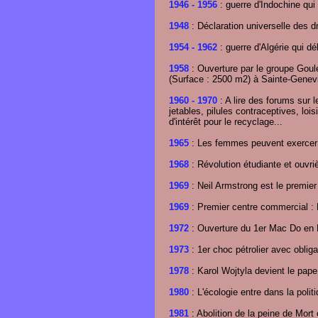
1946
- 1956
: guerre d'Indochine qui
1948
: Déclaration universelle des d
1954
- 1962
: guerre d'Algérie qui d
1958
: Ouverture par le groupe Goul
(Surface : 2500 m2) à Sainte-Genev
1960
- 1970
: A lire des forums sur 
jetables, pilules contraceptives, lois
d'intérêt pour le recyclage...
1965
: Les femmes peuvent exercer u
1968
: Révolution étudiante et ouvr
1969
: Neil Armstrong est le premier
1969
: Premier centre commercial : 
1972
: Ouverture du 1er Mac Do en F
1973
: 1er choc pétrolier avec oblig
1978
: Karol Wojtyla devient le pape
1980
: L'écologie entre dans la polit
1981
: Abolition de la peine de Mort