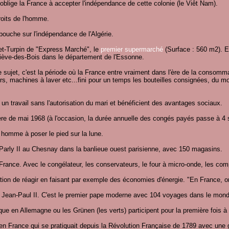
 oblige la France à accepter l'indépendance de cette colonie (le Viêt Nam).
roits de l'homme.
ébouche sur l'indépendance de l'Algérie.
et-Turpin de "Express Marché", le
premier supermarché
(Surface : 560 m2). E
iève-des-Bois dans le département de l'Essonne.
le sujet, c'est la période où la France entre vraiment dans l'ère de la cons
irs, machines à laver etc...fini pour un temps les bouteilles consignées, du moins
n travail sans l'autorisation du mari et bénéficient des avantages sociaux.
ière de mai 1968 (à l'occasion, la durée annuelle des congés payés passe à 4
 homme à poser le pied sur la lune.
Parly II au Chesnay dans la banlieue ouest parisienne, avec 150 magasins.
rance. Avec le congélateur, les conservateurs, le four à micro-onde, les com
ation de réagir en faisant par exemple des économies d'énergie. "En France, o
 Jean-Paul II. C'est le premier pape moderne avec 104 voyages dans le monde 
ique en Allemagne ou les Grünen (les verts) participent pour la première fois à
 en France qui se pratiquait depuis la Révolution Française de 1789 avec une g