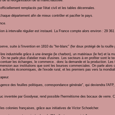
 de la réorganisation de la maréchaussée.
officiellement remplacés par l'état civil et les tables décennales.
 chaque département afin de mieux contrôler et pacifier le pays.
nce.
on à intervalle régulier est instauré. La France compte alors environ : 29 361
rve, suite à l'invention en 1810 du "fer-blanc" (fer doux protégé de la rouille
ére industrielle grâce à une énergie (le charbon), un matériaux (le fer) et la 
e. On ne parle plus d'atelier mais d'usines. Les secteurs à en profiter sont le tex
ccentuer les échanges, le commerce.. donc la demande et la production. Les f
imension aux institutions que sont les bourses commerciales. On parle alors d
 activités économiques, de l'exode rural, et les premiers pas vers la mondiali
apeur.
gence des feuilles politiques, correspondance générale", qui deviendra l'AFP,
uc inventée par Goodyear, rend possible l'hermétisme des bocaux de verre. C'
les colonies françaises, grâce aux initiatives de Victor Schoelcher.