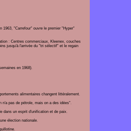
n 1963, "Carrefour" ouvre le premier "Hyper"
ommation : Centres commerciaux, Kleenex, couches
 jusqu'à l'arrivée du "tri sélectif" et le regain
 semaines en 1968).
portements alimentaires changent littéralement.
n n'a pas de pétrole, mais on a des idées".
dans un esprit d'unification et de paix.
 une élection nationale.
uillotine.