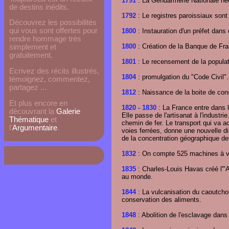
1791
: La Gendarmerie Nationale née
de destins inédits.
1792
: Le registres paroissiaux sont 
Découvrez les possibilités
qui vous sont offertes pour
1800
: Instauration d'un préfet dans
rendre hommage très
1800
: Création de la Banque de Fra
simplement et
gratuitement.
1801
: Le recensement de la populati
Ecrivez des récits illustrés,
1804
: promulgation du "Code Civil".
témoignez, commentez,
partagez ...
1812
: Naissance de la boite de conse
Et plus encore en
1820
- 1830
: La France entre dans l'
découvrant la
Galerie
Elle passe de l'artisanat à l'industri
Thématique
et
chemin de fer. Le transport qui va a
l'
Argumentaire
.
voies ferrées, donne une nouvelle d
de la concentration géographique des
1832
: On compte 525 machines à v
1835
: Charles-Louis Havas créé l'"A
au monde.
1844
: La vulcanisation du caoutcho
conservation des aliments.
1848
: Abolition de l'esclavage dans 