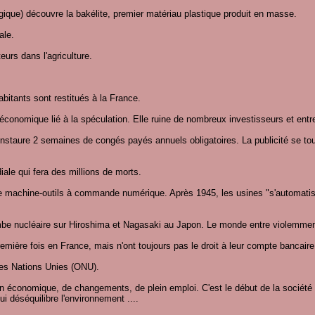
ique) découvre la bakélite, premier matériau plastique produit en masse.
ale.
teurs dans l'agriculture.
abitants sont restitués à la France.
économique lié à la spéculation. Elle ruine de nombreux investisseurs et ent
'instaure 2 semaines de congés payés annuels obligatoires. La publicité se tour
le qui fera des millions de morts.
re machine-outils à commande numérique. Après 1945, les usines "s'automati
be nucléaire sur Hiroshima et Nagasaki au Japon. Le monde entre violemment 
mière fois en France, mais n'ont toujours pas le droit à leur compte bancaire
des Nations Unies (ONU).
 économique, de changements, de plein emploi. C'est le début de la société d
i déséquilibre l'environnement ....