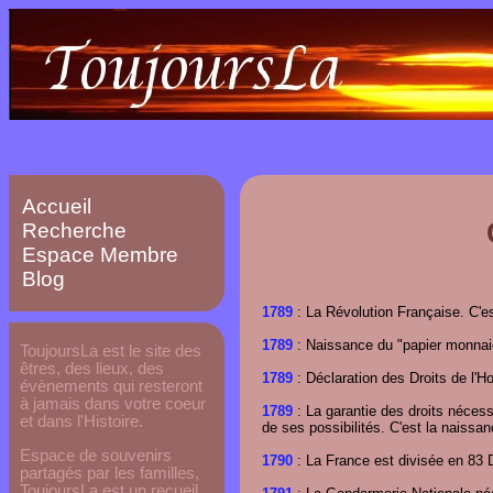
Accueil
Recherche
Espace Membre
Blog
1789
: La Révolution Française. C'es
1789
: Naissance du "papier monnaie"
ToujoursLa est le site des
êtres, des lieux, des
1789
: Déclaration des Droits de l'
évènements qui resteront
à jamais dans votre coeur
1789
: La garantie des droits nécess
et dans l'Histoire.
de ses possibilités. C'est la naissa
Espace de souvenirs
1790
: La France est divisée en 83 D
partagés par les familles,
ToujoursLa est un recueil