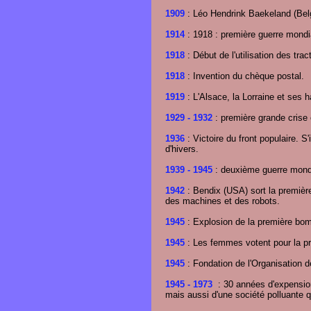
1909
: Léo Hendrink Baekeland (Belg
1914
: 1918 : première guerre mondi
1918
: Début de l'utilisation des trac
1918
: Invention du chèque postal.
1919
: L'Alsace, la Lorraine et ses h
1929
- 1932
: première grande crise 
1936
: Victoire du front populaire. S
d'hivers.
1939
- 1945
: deuxième guerre mondia
1942
: Bendix (USA) sort la premiè
des machines et des robots.
1945
: Explosion de la première bom
1945
: Les femmes votent pour la pre
1945
: Fondation de l'Organisation 
1945
- 1973
: 30 années d'expension
mais aussi d'une société polluante qu