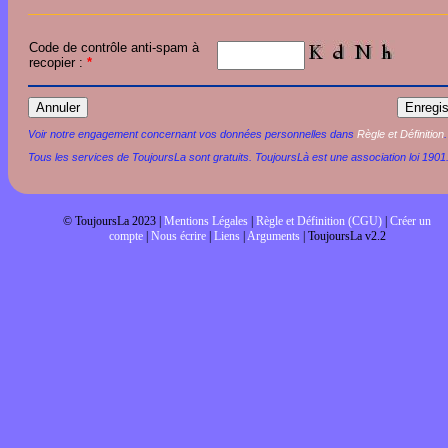
Code de contrôle anti-spam à
recopier :
*
Voir notre engagement concernant vos données personnelles dans
Règle et Définition
.
Tous les services de ToujoursLa sont gratuits. ToujoursLà est une association loi 1901
© ToujoursLa 2023 |
Mentions Légales
|
Règle et Définition (CGU)
|
Créer un
compte
|
Nous écrire
|
Liens
|
Arguments
| ToujoursLa v2.2