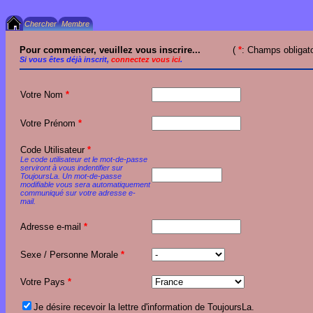
Pour commencer, veuillez vous inscrire...
(
*
: Champs obligato
Si vous êtes déjà inscrit,
connectez vous ici
.
Votre Nom
*
Votre Prénom
*
Code Utilisateur
*
Le code utilisateur et le mot-de-passe
serviront à vous indentifier sur
ToujoursLa. Un mot-de-passe
modifiable vous sera automatiquement
communiqué sur votre adresse e-
mail.
Adresse e-mail
*
Sexe / Personne Morale
*
Votre Pays
*
Je désire recevoir la lettre d'information de ToujoursLa.