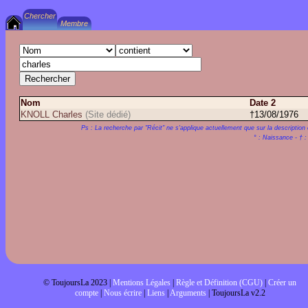
Nom
Date 2
KNOLL Charles
(Site dédié)
†13/08/1976
Ps : La recherche par "Récit" ne s'applique actuellement que sur la description 
° : Naissance - † 
© ToujoursLa 2023 |
Mentions Légales
|
Règle et Définition (CGU)
|
Créer un
compte
|
Nous écrire
|
Liens
|
Arguments
| ToujoursLa v2.2