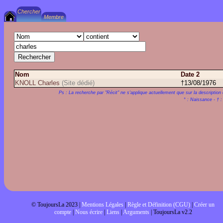
Nom
Date 2
KNOLL Charles
(Site dédié)
†13/08/1976
Ps : La recherche par "Récit" ne s'applique actuellement que sur la description 
° : Naissance - † 
© ToujoursLa 2023 |
Mentions Légales
|
Règle et Définition (CGU)
|
Créer un
compte
|
Nous écrire
|
Liens
|
Arguments
| ToujoursLa v2.2