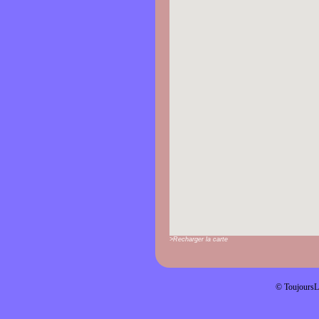
>Recharger la carte
© ToujoursL