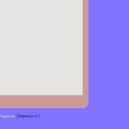
Arguments
| ToujoursLa v2.2