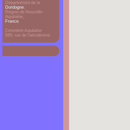
Département de la
Dordogne
,
Région de Nouvelle-
Aquitaine,
France
.
Cimetière Aquitaine
589, rue de l'aérodrome