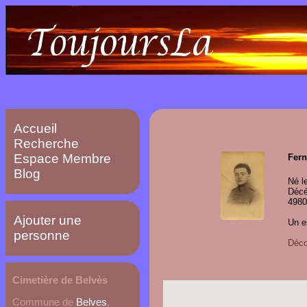
Accueil
Recherche
Espace Membre
Fer
Blog
Né l
Décé
4980
Ajouter une
Un es
personne
Décou
Cimetière de Belvès
Commune de
Belves
,