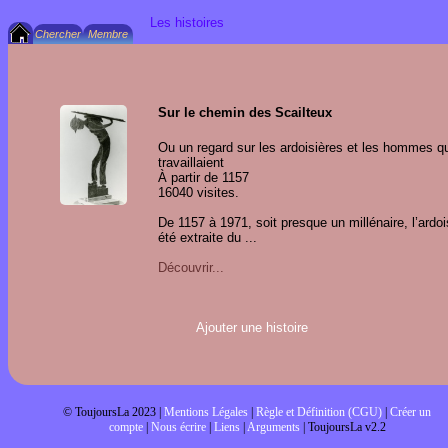
Les histoires
Sur le chemin des Scailteux
Ou un regard sur les ardoisières et les hommes qu
travaillaient
À partir de 1157
16040 visites.
De 1157 à 1971, soit presque un millénaire, l’ardo
été extraite du ...
Découvrir...
Ajouter une histoire
© ToujoursLa 2023 |
Mentions Légales
|
Règle et Définition (CGU)
|
Créer un
compte
|
Nous écrire
|
Liens
|
Arguments
| ToujoursLa v2.2