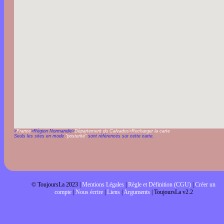
>
France
>Région Normandie>
Département du Calvados
>Recharger la carte
Seuls les sites en mode
"posterité"
sont référencés sur cette carte.
© ToujoursLa 2023 |
Mentions Légales
|
Règle et Définition (CGU)
|
Créer un
compte
|
Nous écrire
|
Liens
|
Arguments
| ToujoursLa v2.2