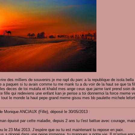
rire des milliers de souvenirs je me rapl du parc a la republique de isola bell
ne a paques si tu avais comme tu me mank tu a du voir de la haut se que ta fill
 les deces de toi mutafa et khalid mes ange ceux que jaime tant prend soin 
ite fille qui redeviens une enfant kan je pense a toi donnemoi la force meme v
 tout le monde la haut pepe grand meme gisou mes bb paulette michele lefor
n témoignage
e Monique ANCIAUX (Fille), déposé le 30/05/2013 :
an épuisé par cette maladie, depuis 2 ans tu t'est battue avec courage, mais 
ieu le 23 Mai 2013. J’espère que ou tu est maintenant tu repose en paix.
us a plongé dans une peine immense, tu manques a notre vie. Il m'arrive encor