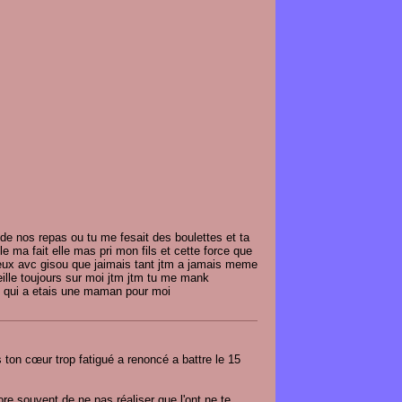
a de nos repas ou tu me fesait des boulettes et ta
e ma fait elle mas pri mon fils et cette force que
deux avc gisou que jaimais tant jtm a jamais meme
eille toujours sur moi jtm jtm tu me mank
t qui a etais une maman pour moi
ton cœur trop fatigué a renoncé a battre le 15
e souvent de ne pas réaliser que l'ont ne te