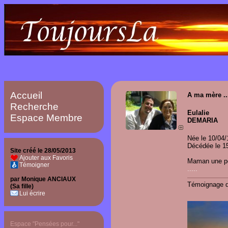
Accueil
A ma mère ..
Recherche
Eulalie
Espace Membre
DEMARIA
Née le 10/04
Décédée le 1
Site créé le 28/05/2013
Ajouter aux Favoris
Maman une pens
Témoigner
.....
Ajouter u
par Monique ANCIAUX
Témoignage de
(Sa fille)
Lui écrire
Espace "Pensées pour..."