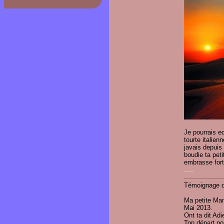
Je pourrais ec
tourte italien
javais depuis
boudie ta pet
embrasse fort
.....
Ajouter u
Témoignage d
Ma petite Mam
Mai 2013.
Ont ta dit Ad
Ton départ no