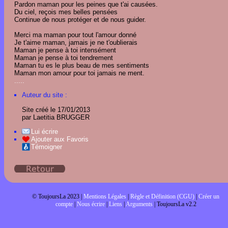
Pardon maman pour les peines que t'ai causées.
Du ciel, reçois mes belles pensées
Continue de nous protéger et de nous guider.
Merci ma maman pour tout l'amour donné
Je t'aime maman, jamais je ne t'oublierais
Maman je pense à toi intensément
Maman je pense à toi tendrement
Maman tu es le plus beau de mes sentiments
Maman mon amour pour toi jamais ne ment.
.....
Ajouter un témoignage
Auteur du site :
Site créé le 17/01/2013
par Laetitia BRUGGER
Lui écrire
Ajouter aux Favoris
Témoigner
© ToujoursLa 2023 |
Mentions Légales
|
Règle et Définition (CGU)
|
Créer un
compte
|
Nous écrire
|
Liens
|
Arguments
| ToujoursLa v2.2