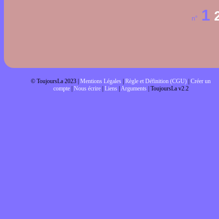
1
n°
© ToujoursLa 2023 |
Mentions Légales
|
Règle et Définition (CGU)
|
Créer un
compte
|
Nous écrire
|
Liens
|
Arguments
| ToujoursLa v2.2