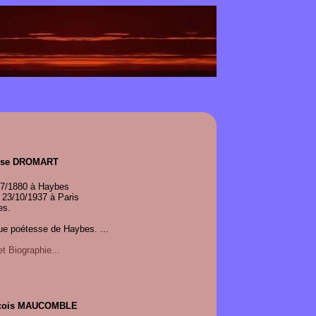
uise DROMART
07/1880 à Haybes
 23/10/1937 à Paris
es.
ue poétesse de Haybes. ...
 Biographie...
nçois MAUCOMBLE