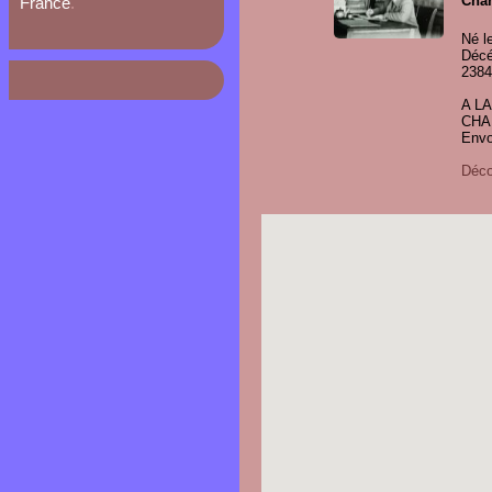
Char
France
.
Né l
Décé
2384
A L
CHA
Envo
Décou