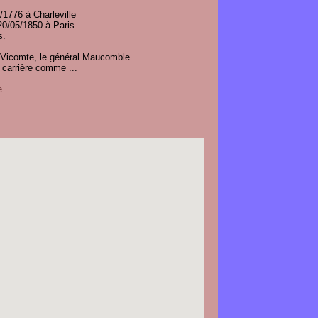
/1776 à Charleville
20/05/1850 à Paris
s.
 Vicomte, le général Maucomble
 carrière comme ...
...