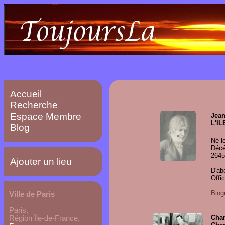
Accueil
Recherche
Espace Membre
Jea
L'IL
Blog
Né l
Décé
2645
Ajouter un lieu
D'ab
Offic
Biog
Ville de Paris
Paris
,
Char
Région Île-de-France,