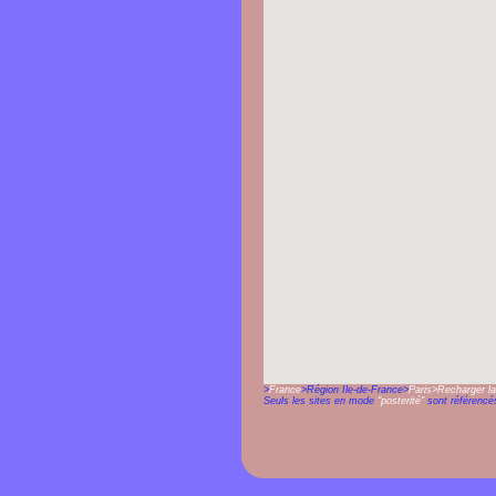
>
France
>Région Île-de-France>
Paris
>Recharger la
Seuls les sites en mode
"posterité"
sont référencés