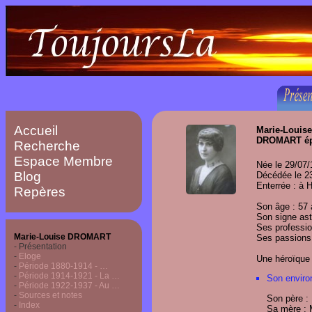
Accueil
Marie-Louise
DROMART é
Recherche
Espace Membre
Née le 29/07/
Blog
Décédée le 23
Enterrée : à 
Repères
Son âge : 57
Son signe ast
Ses professio
Marie-Louise DROMART
Ses passions 
- Présentation
-
Eloge
Une héroïque
-
Période 1880-1914 - …
-
Période 1914-1921 - La …
Son environ
-
Période 1922-1937 - Au …
-
Sources et notes
Son père :
-
Index
Sa mère :