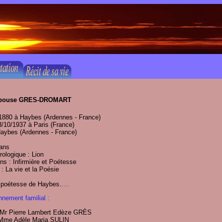
pouse GRES-DROMART
1880 à Haybes (Ardennes - France)
/10/1937 à Paris (France)
Haybes (Ardennes - France)
 ans
rologique : Lion
ns : Infirmière et Poétesse
: La vie et la Poésie
 poétesse de Haybes.
....
nement familial :
 Mr Pierre Lambert Edèze GRÈS
 Mme Adèle Maria SULIN