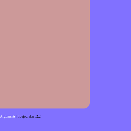
Arguments
| ToujoursLa v2.2