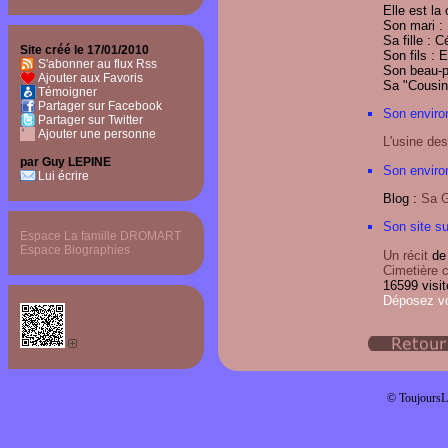
Elle est la
Son mari :
Sa fille :
Site créé le 17/01/2010
Son fils 
S'abonner au flux Rss
Son beau-p
Ajouter aux Favoris
Sa "Cousin
Témoigner
Partager sur Facebook
Son enviro
Partager sur Twitter
Ajouter une personne
L'usine de
par Guy LEPINE
Son enviro
Lui écrire
Blog :
Sa G
Son site su
Espace La famille DROMART
Espace Biographies
Un récit
de 
Cimetière
16599 visit
Déposez v
© ToujoursL