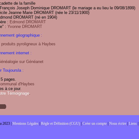
 cadette de la famille
 François Joseph Dominique DROMART (le mariage a eu lieu le 09/08/1899)
 Cécile Jeanne Marie DROMART (née le 23/11/1900)
: Edmond DROMART (né en 1904)
ère :
Edmond DROMART
e" :
Yvonne DROMART
nnement géographique :
s produits pyroligneux à Haybes
nnement internet :
énéalogie sur Généanet
r Toujoursla :
5 pages.
 communal d'Haybes
es à ce jour.
otre Témoignage
.
a 2023 |
Mentions Légales
|
Règle et Définition (CGU)
|
Créer un compte
|
Nous écrire
|
Liens
|