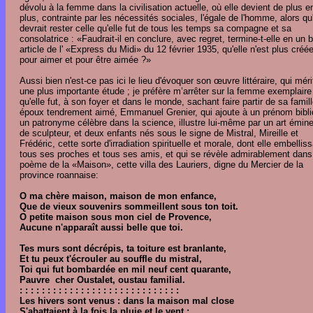
dévolu à la femme dans la civilisation actuelle, où elle devient de plus e
plus, contrainte par les nécessités sociales, l'égale de l'homme, alors qu'
devrait rester celle qu'elle fut de tous les temps sa compagne et sa
consolatrice : «Faudrait-il en conclure, avec regret, termine-t-elle en un b
article de l' «Express du Midi» du 12 février 1935, qu'elle n'est plus créé
pour aimer et pour être aimée ?»
Aussi bien n'est-ce pas ici le lieu d'évoquer son œuvre littéraire, qui méri
une plus importante étude ; je préfère m’arrêter sur la femme exemplaire
qu'elle fut, à son foyer et dans le monde, sachant faire partir de sa famil
époux tendrement aimé, Emmanuel Grenier, qui ajoute à un prénom bibl
un patronyme célèbre dans la science, illustre lui-même par un art émin
de sculpteur, et deux enfants nés sous le signe de Mistral, Mireille et
Frédéric, cette sorte d'irradiation spirituelle et morale, dont elle embelliss
tous ses proches et tous ses amis, et qui se révèle admirablement dans
poème de la «Maison», cette villa des Lauriers, digne du Mercier de la
province roannaise:
O ma chère maison, maison de mon enfance,
Que de vieux souvenirs sommeillent sous ton toit.
O petite maison sous mon ciel de Provence,
Aucune n'apparaît aussi belle que toi.
Tes murs sont décrépis, ta toiture est branlante,
Et tu peux t'écrouler au souffle du mistral,
Toi qui fut bombardée en mil neuf cent quarante,
Pauvre cher Oustalet, oustau familial.
: : : : : : : : : : : : : : : : : : : : : : : : : : : : :
Les hivers sont venus : dans la maison mal close
S'abattaient à la fois la pluie et le vent ;