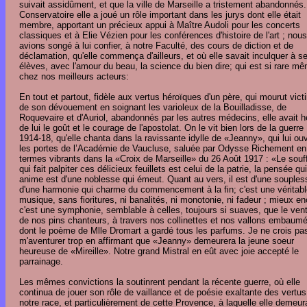
suivait assidûment, et que la ville de Marseille a tristement abandonnés
Conservatoire elle a joué un rôle important dans les jurys dont elle était
membre, apportant un précieux appui à Maître Audoli pour les concerts
classiques et à Elie Vézien pour les conférences d'histoire de l'art ; nous
avions songé à lui confier, à notre Faculté, des cours de diction et de
déclamation, qu'elle commença d'ailleurs, et où elle savait inculquer à s
élèves, avec l'amour du beau, la science du bien dire; qui est si rare m
chez nos meilleurs acteurs:
En tout et partout, fidèle aux vertus héroïques d'un père, qui mourut vict
de son dévouement en soignant les varioleux de la Bouilladisse, de
Roquevaire et d'Auriol, abandonnés par les autres médecins, elle avait hé
de lui le goût et le courage de l'apostolat. On le vit bien lors de la guerre
1914-18, qu'elle chanta dans la ravissante idylle de «Jeanny», qui lui ouv
les portes de l’Académie de Vaucluse, saluée par Odysse Richement en
termes vibrants dans la «Croix de Marseille» du 26 Août 1917 : «Le souf
qui fait palpiter ces délicieux feuillets est celui de la patrie, la pensée qui
anime est d'une noblesse qui émeut. Quant au vers, il est d'une souples
d'une harmonie qui charme du commencement à la fin; c'est une véritabl
musique, sans fioritures, ni banalités, ni monotonie, ni fadeur ; mieux en
c'est une symphonie, semblable à celles, toujours si suaves, que le vent 
de nos pins chanteurs, à travers nos collinettes et nos vallons embaum
dont le poème de Mlle Dromart a gardé tous les parfums. Je ne crois pa
m'aventurer trop en affirmant que «Jeanny» demeurera la jeune soeur
heureuse de «Mireille». Notre grand Mistral en eût avec joie accepté le
parrainage.
Les mêmes convictions la soutinrent pendant la récente guerre, où elle
continua de jouer son rôle de vaillance et de poésie exaltante des vertus
notre race, et particulièrement de cette Provence, à laquelle elle demeur