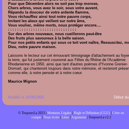
Pour que Décembre alors ne soit pas trop morose,
Chers arbres, vous avez le soir, sous votre auvent,
Répandu la douceur de votre ardente flamme,
Vous réchauffiez ainsi tout notre pauvre corps,
Imitant les aïeux qui veillent sur notre âme,
Vous vouliez, même morts, nous protéger encore....
: : : : : : : : : : : : : : : : : : : : : : : : : : : : : :
Sur des arbres nouveaux, nous cueillerons peut-être
Des fruits plus savoureux à la belle saison.
Pour nos petits enfants qui sous ce toit vont naître, Ressuscitez, m
Dieu, notre pauvre maison.
Laissons le lecteur sur cet émouvant témoignage d'attachement au foyer
la terre, qui fut justement couronné aux Fêtes du Rhône de l'Académie
Rhodanienne en 1950, ainsi que tant d'autres poèmes d'Yvonne Grenier-
Dromart, qui chanteront toujours dans notre mémoire, et resteront présen
comme elle, à notre pensée et à notre coeur.
Maurice Mignon
Modifié le 20/08/2009
Début du 
© ToujoursLa 2023 |
Mentions Légales
|
Règle et Définition (CGU)
|
Créer un
compte
|
Nous écrire
|
Liens
|
Arguments
| ToujoursLa v2.2