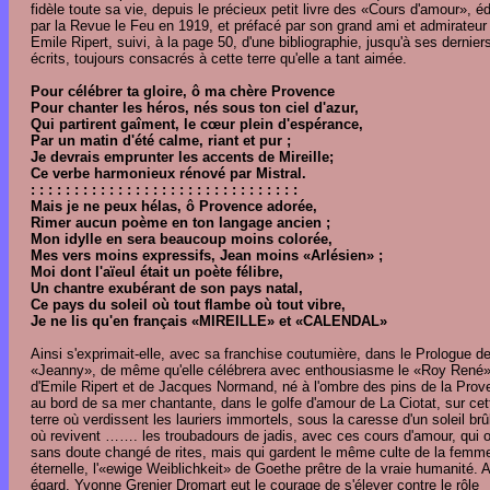
fidèle toute sa vie, depuis le précieux petit livre des «Cours d'amour», éd
par la Revue le Feu en 1919, et préfacé par son grand ami et admirateur
Emile Ripert, suivi, à la page 50, d'une bibliographie, jusqu'à ses dernier
écrits, toujours consacrés à cette terre qu'elle a tant aimée.
Pour célébrer ta gloire, ô ma chère Provence
Pour chanter les héros, nés sous ton ciel d'azur,
Qui partirent gaîment, le cœur plein d'espérance,
Par un matin d'été calme, riant et pur ;
Je devrais emprunter les accents de Mireille;
Ce verbe harmonieux rénové par Mistral.
: : : : : : : : : : : : : : : : : : : : : : : : : : : : : : :
Mais je ne peux hélas, ô Provence adorée,
Rimer aucun poème en ton langage ancien ;
Mon idylle en sera beaucoup moins colorée,
Mes vers moins expressifs, Jean moins «Arlésien» ;
Moi dont l'aïeul était un poète félibre,
Un chantre exubérant de son pays natal,
Ce pays du soleil où tout flambe où tout vibre,
Je ne lis qu'en français «MIREILLE» et «CALENDAL»
Ainsi s'exprimait-elle, avec sa franchise coutumière, dans le Prologue d
«Jeanny», de même qu'elle célébrera avec enthousiasme le «Roy René
d'Emile Ripert et de Jacques Normand, né à l'ombre des pins de la Prov
au bord de sa mer chantante, dans le golfe d'amour de La Ciotat, sur cet
terre où verdissent les lauriers immortels, sous la caresse d'un soleil brû
où revivent ……. les troubadours de jadis, avec ces cours d'amour, qui 
sans doute changé de rites, mais qui gardent le même culte de la femm
éternelle, l'«ewige Weiblichkeit» de Goethe prêtre de la vraie humanité. A
égard, Yvonne Grenier Dromart eut le courage de s'élever contre le rôle