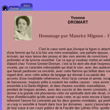
Yvonne
DROMART
Hommage par Maurice Mignon - 1
C'est le cœur serré que j'évoque la figure si attac
d'une femme qui fut à la fois une mère exemplaire, une parfaite épouse, 
écrivain, qui nous laisse des proses et des vers animés de convictions
profondes et de lyrisme essentiel. Car ce que je voudrais mettre en relief
d'abord chez Yvonne Grenier-Dromart, c'est la foi dont elle était l'expres
vivante, par ce caractère indomptable qui était le sien, avec des audace
que faisait pardonner sa sincérité, avec cette flamme qui brillait dans so
regard droit, avec cette ardeur de langage qui donnait à sa parole des
accents d'une inoubliable véhémence. Ainsi l'ai-je connue et aimée, inca
de bassesses, toujours prête à soutenir les nobles causes : nous avons 
ensemble à la Dante Alighieri, et dans d'autres sociétés marseillaises,
pendant de longues années, avec des succès et des revers constants, 
donner à la grande cité phocéenne cette vie spirituelle dont elle rêvait, c
foyer d'intellectualité qu'elle aurait voulu créer, et qui reste encore à faire
tellement l'œuvre fut contrariée par les deux guerres mondiales, qui port
un coup si sensible à l'esprit dans tous les domaines ; aussi s'associait-
de tout coeur à ces cours publics de la Faculté des Lettres d'Aix, qu'elle