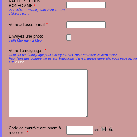
VACHER ÉPOUSE
BONHOMME
*
'Son frère', 'Un ami', 'Une voisine', 'Un
visiteur', etc...
Votre adresse e-mail
*
Envoyez une photo
Taille Maximum 2 Meg
Votre Témoignage :
*
Ceci est un témoignage pour Georgette VACHER ÉPOUSE BONHOMME
Pour faire des commentaires sur Toujoursla, d'une manière générale, nous vous invito
sur
le Blog
.
Code de contrôle anti-spam à
recopier :
*