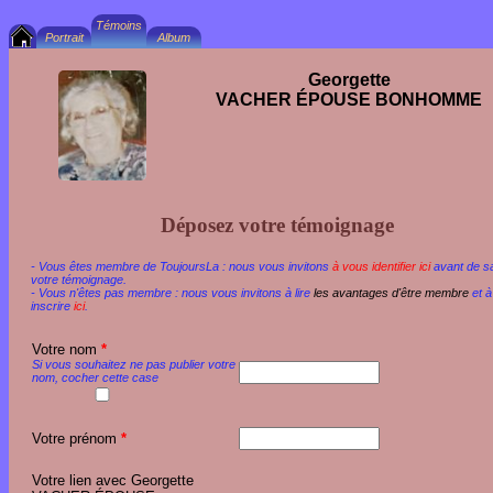
Georgette
VACHER ÉPOUSE BONHOMME
Déposez votre témoignage
- Vous êtes membre de ToujoursLa : nous vous invitons
à vous identifier ici
avant de sa
votre témoignage.
- Vous n'êtes pas membre : nous vous invitons à lire
les avantages d'être membre
et à
inscrire
ici
.
Votre nom
*
Si vous souhaitez ne pas publier votre
nom, cocher cette case
Votre prénom
*
Votre lien avec Georgette