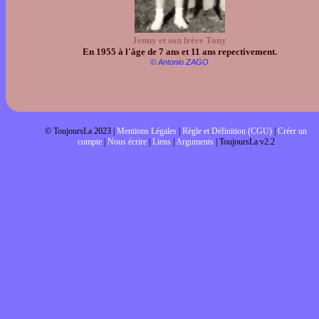
Jenny et son frère Tony
En 1955 à l'âge de 7 ans et 11 ans repectivement.
© Antonio ZAGO
© ToujoursLa 2023 |
Mentions Légales
|
Règle et Définition (CGU)
|
Créer un
compte
|
Nous écrire
|
Liens
|
Arguments
| ToujoursLa v2.2