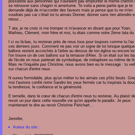
possibilité aux personnes qui n'auraient pas emprunter le même chemin 
se retrouver sans chagrin ni amertume. Te voila a peine partie que je te
demande déjà de m'accorder des faveurs mais je pense que tu ne m'en
voudrais pas car c'était toi tu aimais Donner, donner sans rien attendre 
retour...
T ata, je ne crois ni me tromper ni m'avancer en disant que pour Yoan,
Mathieu, Clément, mon frère et moi, tu étais comme notre 2ème tata du
I ci ou là-bas, tu resteras près de nous tous pour toujours comme tu l'as
ces derniers jours. Comment ne pas voir un signe de toi lorsque quelqu
ballons restent accrochés à l'arbre au dessus de ton église ou encore lo
l'on trouve un de ces ballons sur la terrasse d'Alex. Si on était sur les b
de l'école on nous parlerait de symbolique, de métaphore ou même de lit
Mais ne t'inquiète pas Christine, nous avons bien eu le message : tu veil
sur chacun d'entre nous.
N ounou formidable, plus qu'un métier tu les aimais ces p'tits bouts. Gre
moi t'aurions confié notre Sandro les yeux fermés car tu inspirais la dou
la tendresse, le confiance et la générosité.
E ternelle, dans le cœur de chacun d'entre nous tu resteras. Au plaisir d
revoir un jour dans cette nouvelle vie qu'on appelle le paradis. Je peux
maintenant te dire au revoir Christine Périchart...
Jennifer,
Auteur du site :