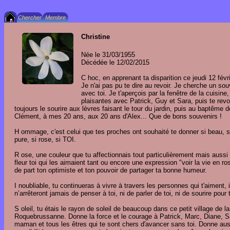
Christine
Née le 31/03/1955
Décédée le 12/02/2015
C hoc, en apprenant ta disparition ce jeudi 12 févri
Je n'ai pas pu te dire au revoir. Je cherche un sou
avec toi. Je t'aperçois par la fenêtre de la cuisine,
plaisantes avec Patrick, Guy et Sara, puis te revo
toujours le sourire aux lèvres faisant le tour du jardin, puis au baptême d
Clément, à mes 20 ans, aux 20 ans d'Alex... Que de bons souvenirs !
H ommage, c'est celui que tes proches ont souhaité te donner si beau, s
pure, si rose, si TOI.
R ose, une couleur que tu affectionnais tout particulièrement mais aussi
fleur toi qui les aimaient tant ou encore une expression "voir la vie en ro
de part ton optimiste et ton pouvoir de partager ta bonne humeur.
I noubliable, tu continueras à vivre à travers les personnes qui t'aiment, i
n’arrêteront jamais de penser à toi, ni de parler de toi, ni de sourire pour t
S oleil, tu étais le rayon de soleil de beaucoup dans ce petit village de la
Roquebrussanne. Donne la force et le courage à Patrick, Marc, Diane, S
maman et tous les êtres qui te sont chers d'avancer sans toi. Donne aus