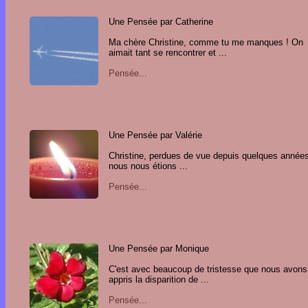
Une Pensée par Catherine
Ma chère Christine, comme tu me manques ! On
aimait tant se rencontrer et ...
Pensée...
Une Pensée par Valérie
Christine, perdues de vue depuis quelques années
nous nous étions ...
Pensée...
Une Pensée par Monique
C'est avec beaucoup de tristesse que nous avons
appris la disparition de ...
Pensée...