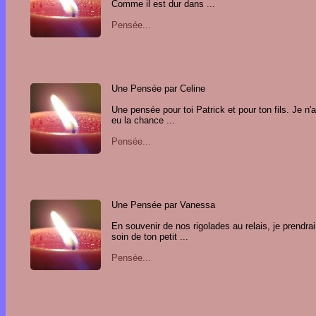
Comme il est dur dans ...
Pensée...
Une Pensée par Celine
Une pensée pour toi Patrick et pour ton fils. Je n'
eu la chance ...
Pensée...
Une Pensée par Vanessa
En souvenir de nos rigolades au relais, je prendrai
soin de ton petit ...
Pensée...