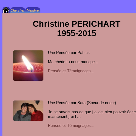
Christine PERICHART
1955-2015
Une Pensée par Patrick
Ma chérie tu nous manque ...
Pensée et Témoignages...
Une Pensée par Sara (Soeur de coeur)
Je ne savais pas ce que j allais bien pouvoir écrire
maintenant j ai l ...
Pensée et Témoignages...