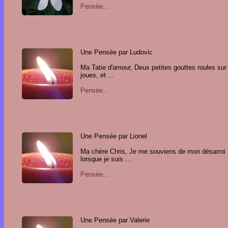
Pensée...
Une Pensée par Ludovic
Ma Tatie d'amour, Deux petites gouttes roules su
joues, et ...
Pensée...
Une Pensée par Lionel
Ma chère Chris, Je me souviens de mon désarroi
lorsque je suis ...
Pensée...
Une Pensée par Valerie