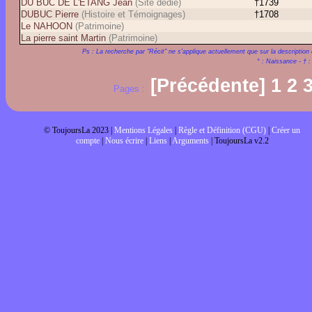
DU BUC DE L'ETANG Jean
(Site dédié)
†1739
DUBUC Pierre
(Histoire et Témoignages)
†1708
Le NAHOON
(Patrimoine)
La pierre saint Martin
(Patrimoine)
Ps : La recherche par "Récit" ne s'applique actuellement que sur la description 
° : Naissance - † 
[Précédente]
1
2
Pages :
© ToujoursLa 2023 |
Mentions Légales
|
Règle et Définition (CGU)
|
Créer un
compte
|
Nous écrire
|
Liens
|
Arguments
| ToujoursLa v2.2