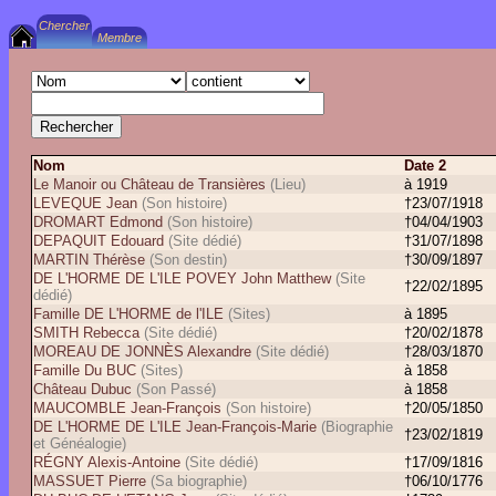
Nom
Date 2
Le Manoir ou Château de Transières
(Lieu)
à 1919
LEVEQUE Jean
(Son histoire)
†23/07/1918
DROMART Edmond
(Son histoire)
†04/04/1903
DEPAQUIT Edouard
(Site dédié)
†31/07/1898
MARTIN Thérèse
(Son destin)
†30/09/1897
DE L'HORME DE L'ILE POVEY John Matthew
(Site
†22/02/1895
dédié)
Famille DE L'HORME de l'ILE
(Sites)
à 1895
SMITH Rebecca
(Site dédié)
†20/02/1878
MOREAU DE JONNÈS Alexandre
(Site dédié)
†28/03/1870
Famille Du BUC
(Sites)
à 1858
Château Dubuc
(Son Passé)
à 1858
MAUCOMBLE Jean-François
(Son histoire)
†20/05/1850
DE L'HORME DE L'ILE Jean-François-Marie
(Biographie
†23/02/1819
et Généalogie)
RÉGNY Alexis-Antoine
(Site dédié)
†17/09/1816
MASSUET Pierre
(Sa biographie)
†06/10/1776