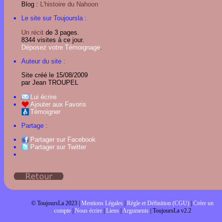
Blog :
L'histoire du Nahoon
Le site sur Toujoursla :
Un récit
de 3 pages.
8344 visites à ce jour.
Déposez votre Témoignage
.
Auteur du site :
Site créé le 15/08/2009
par Jean TROUPEL
Lui écrire
Ajouter aux Favoris
Témoigner
Partage :
Partager sur Facebook
Partager sur Twitter
© ToujoursLa 2023 |
Mentions Légales
|
Règle et Définition (CGU)
|
Créer un
compte
|
Nous écrire
|
Liens
|
Arguments
| ToujoursLa v2.2