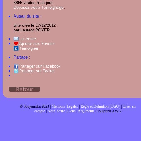
8855 visites à ce jour.
Déposez votre Témoignage
.
Auteur du site :
Site créé le 17/12/2012
par Laurent ROYER
Lui écrire
Ajouter aux Favoris
Témoigner
Partage :
Partager sur Facebook
Partager sur Twitter
© ToujoursLa 2023 |
Mentions Légales
|
Règle et Définition (CGU)
|
Créer un
compte
|
Nous écrire
|
Liens
|
Arguments
| ToujoursLa v2.2