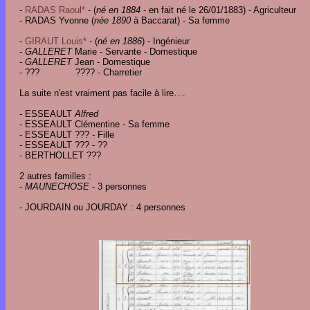
-
RADAS Raoul*
- (
né en 1884
- en fait né le 26/01/1883) - Agriculteur
- RADAS Yvonne (
née 1890
à Baccarat) - Sa femme
-
GIRAUT Louis*
- (
né en 1886
) - Ingénieur
-
GALLERET
Marie - Servante - Domestique
-
GALLERET
Jean - Domestique
- ??? ???? - Charretier
La suite n'est vraiment pas facile à lire….
- ESSEAULT
Alfred
- ESSEAULT Clémentine - Sa femme
- ESSEAULT ??? - Fille
- ESSEAULT ??? - ??
- BERTHOLLET ???
2 autres familles :
-
MAUNECHOSE
- 3 personnes
- JOURDAIN ou JOURDAY : 4 personnes