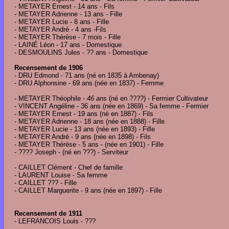
- METAYER Ernest - 14 ans - Fils
- METAYER Adrienne - 13 ans - Fille
- METAYER Lucie - 8 ans - Fille
- METAYER André - 4 ans -Fils
- METAYER Thérèse - 7 mois - Fille
- LAINÉ Léon - 17 ans - Domestique
- DESMOULINS Jules - ?? ans - Domestique
Recensement de 1906
- DRU Edmond - 71 ans (né en 1835 à Ambenay)
- DRU Alphonsine - 69 ans (née en 1837) - Femme
- METAYER Théophile -
46 ans
(né en ????) - Fermier Cultivateur
- VINCENT Angéline - 36 ans (née en 1869) - Sa femme - Fermier
- METAYER Ernest - 19 ans (né en 1887) - Fils
- METAYER Adrienne - 18 ans (née en 1888) - Fille
- METAYER Lucie - 13 ans (née en 1893) - Fille
- METAYER André - 9 ans (née en 1898) - Fils
- METAYER Thérèse - 5 ans - (née en 1901) - Fille
- ???? Joseph - (né en ???) - Serviteur
- CAILLET Clément - Chef de famille
- LAURENT Louise - Sa femme
- CAILLET ??? - Fille
- CAILLET Marguerite - 9 ans (née en 1897) - Fille
Recensement de 1911
- LEFRANCOIS Louis - ???