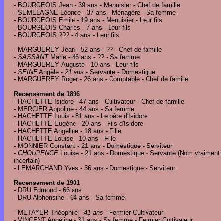
- BOURGEOIS Jean - 39 ans - Menuisier - Chef de famille
- SEMELAGNE Léonce - 37 ans - Ménagère - Sa femme
- BOURGEOIS Emile - 19 ans - Menuisier - Leur fils
- BOURGEOIS Charles - 7 ans - Leur fils
- BOURGEOIS ??? - 4 ans - Leur fils
- MARGUEREY Jean - 52 ans - ?? - Chef de famille
-
SASSANT
Marie - 46 ans - ?? - Sa femme
- MARGUEREY
Auguste - 10 ans - Leur fils
-
SEINE
Angèle -
21 ans
- Servante - Domestique
- MARGUEREY
Roger - 26 ans - Comptable - Chef de famille
Recensement de 1896
- HACHETTE Isidore - 47 ans - Cultivateur - Chef de famille
- MERCIER Appoline - 44 ans - Sa femme
- HACHETTE Louis - 81 ans - Le père d'Isidore
- HACHETTE Eugène - 20 ans - Fils d'Isidore
- HACHETTE Angeline - 18 ans - Fille
- HACHETTE Louise - 10 ans - Fille
- MONNIER Constant - 21 ans - Domestique - Serviteur
-
CHOUPENCE
Louise - 21 ans - Domestique - Servante (Nom vraiment
incertain)
- LEMARCHAND Yves - 36 ans - Domestique - Serviteur
Recensement de 1901
- DRU Edmond - 66 ans
- DRU Alphonsine - 64 ans - Sa femme
- METAYER Théophile -
41
ans
- Fermier Cultivateur
- VINCENT Angéline - 31 ans - Sa femme - Fermier Cultivateur