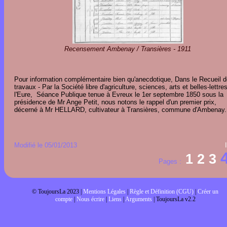
Recensement Ambenay / Transières - 1911
Pour information complémentaire bien qu'anecdotique, Dans le Recueil 
travaux - Par la Société libre d'agriculture, sciences, arts et belles-lettre
l'Eure, Séance Publique tenue à Evreux le 1er septembre 1850 sous la
présidence de Mr Ange Petit, nous notons le rappel d'un premier prix,
décerné à Mr HELLARD, cultivateur à Transières, commune d'Ambenay.
Modifié le 05/01/2013
1
2
3
Pages :
© ToujoursLa 2023 |
Mentions Légales
|
Règle et Définition (CGU)
|
Créer un
compte
|
Nous écrire
|
Liens
|
Arguments
| ToujoursLa v2.2