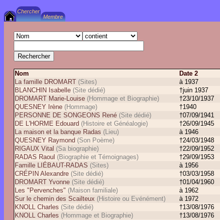
Nom
Date 2
La famille DROMART
(Sites)
à 1937
BLANCHIN Isabelle
(Site dédié)
†juin 1937
DROMART Marie-Louise
(Hommage et Biographie)
†23/10/1937
QUESNEY Irène
(Hommage)
†1940
PERSONNE DE SONGEONS René
(Site dédié)
†07/09/1941
DE L'HORME Edouard
(Histoire et Généalogie)
†26/09/1945
La maison et la banque Radas
(Lieu)
à 1946
QUESNEY Raymond
(Son Poème)
†24/03/1948
RIGAUX Vital
(Sa biographie)
†22/09/1952
RADAS Raoul
(Biographie et Témoignages)
†29/09/1953
Famille LIÉBAUT-RADAS
(Sites)
à 1956
CRÉPIN Alexandre
(Site dédié)
†03/03/1958
DROMART Yvonne
(Site dédié)
†01/04/1960
Les "Pervenches"
(Maison familiale)
à 1962
Sur le chemin des Scailteux
(Histoire ou Evénément)
à 1972
KNOLL Charles
(Site dédié)
†13/08/1976
KNOLL Charles
(Hommage et Biographie)
†13/08/1976