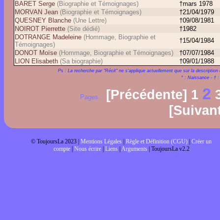
BARET Serge
(Biographie et Témoignages)
†mars 1978
MORVAN Jean
(Biographie et Témoignages)
†21/04/1979
QUESNEY Blanche
(Une Lettre)
†09/08/1981
NOIROT Pierrette
(Site dédié)
†1982
DOTRANGE Madeleine
(Hommage, Biographie et
†15/04/1984
Témoignages)
DONOT Moïse
(Hommage, Biographie et Témoignages)
†07/07/1984
LION Elisabeth
(Sa biographie)
†09/01/1988
Ps : La recherche par "Récit" ne s'applique actuellement que sur la description 
° : Naissance - † 
2
[Précédente]
1
Pages :
[Suivan
© ToujoursLa 2023 |
Mentions Légales
|
Règle et Définition (CGU)
|
Créer un
compte
|
Nous écrire
|
Liens
|
Arguments
| ToujoursLa v2.2