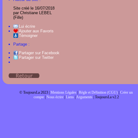
Site créé le 16/07/2018
par Christiane LEBEL
(Fille)
Lui écrire
Ajouter aux Favoris
Témoigner
Partage :
Partager sur Facebook
Partager sur Twitter
© ToujoursLa 2023 |
Mentions Légales
|
Règle et Définition (CGU)
|
Créer un
compte
|
Nous écrire
|
Liens
|
Arguments
| ToujoursLa v2.2