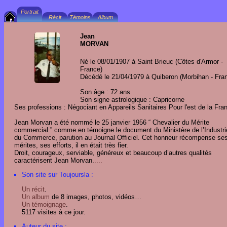
Jean
MORVAN
Né le 08/01/1907 à Saint Brieuc (Côtes d'Armor -
France)
Décédé le 21/04/1979 à Quiberon (Morbihan - Fra
Son âge : 72 ans
Son signe astrologique : Capricorne
Ses professions : Négociant en Appareils Sanitaires Pour l'est de la Fra
Jean Morvan a été nommé le 25 janvier 1956 “ Chevalier du Mérite
commercial ” comme en témoigne le document du Ministère de l’Industri
du Commerce, parution au Journal Officiel. Cet honneur récompense se
mérites, ses efforts, il en était très fier.
Droit, courageux, serviable, généreux et beaucoup d’autres qualités
caractérisent Jean Morvan.
....
Son site sur Toujoursla :
Un récit
.
Un album
de 8 images, photos, vidéos…
Un témoignage
.
5117 visites à ce jour.
Auteur du site :