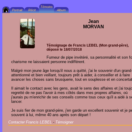
Jean
MORVAN
Témoignage de
Francis LEBEL
(Mon grand-père),
déposé le
18/07/2018
Fumeur de pipe invétéré, sa personnalité et son fo
charisme ne laissaient personne indifférent.
Malgré mon jeune âge lorsqu'il nous a quitté, j'ai le souvenir d'un grand
attentionné et bien veillant, toujours prêt à aider, à conseiller et à faire
avancer les choses sans brusquerie, tout en souplesse et en concertat
Il aimait le contact avec les gens, avait le sens des affaires et j'ai touj
regretté de ne pas l'avoir à mes côtés dans mes propres affaires, où
j'aurais pu m'enrichir de ses conseils comme tous ceux qu'il a aidé à s
lancer.
Je suis fier de mon grand-père, j'en garde un excellent souvenir et je 
souvent à lui, même 40 ans après son départ !
Contacter Francis LEBEL
-
Témoigner