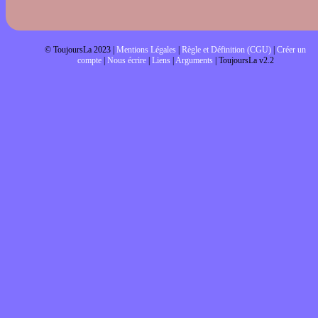
© ToujoursLa 2023 |
Mentions Légales
|
Règle et Définition (CGU)
|
Créer un
compte
|
Nous écrire
|
Liens
|
Arguments
| ToujoursLa v2.2