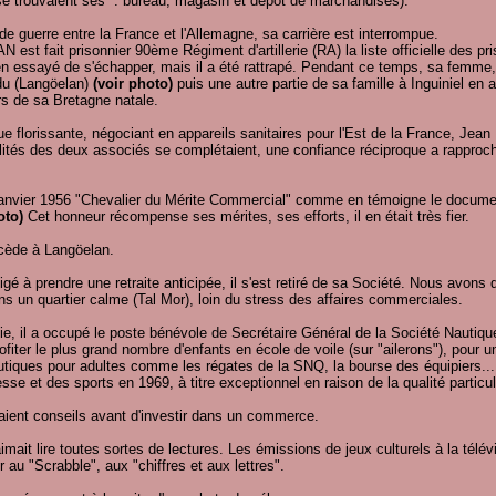
e trouvaient ses : bureau, magasin et dépôt de marchandises).
n de guerre entre la France et l'Allemagne, sa carrière est interrompue.
t fait prisonnier 90ème Régiment d'artillerie (RA) la liste officielle des p
ien essayé de s'échapper, mais il a été rattrapé. Pendant ce temps, sa femme
du (Langöelan)
(voir photo)
puis une autre partie de sa famille à Inguiniel en 
rs de sa Bretagne natale.
nue florissante, négociant en appareils sanitaires pour l'Est de la France, J
lités des deux associés se complétaient, une confiance réciproque a rapproc
vier 1956 "Chevalier du Mérite Commercial" comme en témoigne le document
oto)
Cet honneur récompense ses mérites, ses efforts, il en était très fier.
écède à Langöelan.
 à prendre une retraite anticipée, il s'est retiré de sa Société. Nous avons 
ns un quartier calme (Tal Mor), loin du stress des affaires commerciales.
vie, il a occupé le poste bénévole de Secrétaire Général de la Société Nauti
rofiter le plus grand nombre d'enfants en école de voile (sur "ailerons"), pour u
nautiques pour adultes comme les régates de la SNQ, la bourse des équipiers..
se et des sports en 1969, à titre exceptionnel en raison de la qualité particu
ient conseils avant d'investir dans un commerce.
aimait lire toutes sortes de lectures. Les émissions de jeux culturels à la télévis
r au "Scrabble", aux "chiffres et aux lettres".