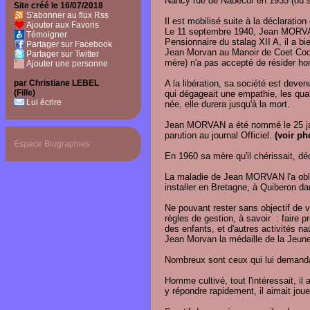
Nancy rue de Nabécor en 1935 (oû s
Site créé le 16/07/2018
S'abonner au flux Rss
Il est mobilisé suite à la déclaratio
Ajouter aux Favoris
Le 11 septembre 1940, Jean MORVAN es
Témoigner
Pensionnaire du stalag XII A, il a b
Partager sur Facebook
Jean Morvan au Manoir de Coet Co
Partager sur Twitter
mère) n'a pas accepté de résider ho
Ajouter une personne
par Christiane LEBEL
A la libération, sa société est deve
(Fille)
qui dégageait une empathie, les qua
Lui écrire
née, elle durera jusqu'à la mort.
Jean MORVAN a été nommé le 25 jan
parution au journal Officiel.
(voir ph
Espace Biographies
En 1960 sa mère qu'il chérissait, d
La maladie de Jean MORVAN l'a obligé
installer en Bretagne, à Quiberon da
Ne pouvant rester sans objectif de 
règles de gestion, à savoir : faire p
des enfants, et d'autres activités 
Jean Morvan la médaille de la Jeunes
Nombreux sont ceux qui lui demanda
Homme cultivé, tout l'intéressait, il 
y répondre rapidement, il aimait joue