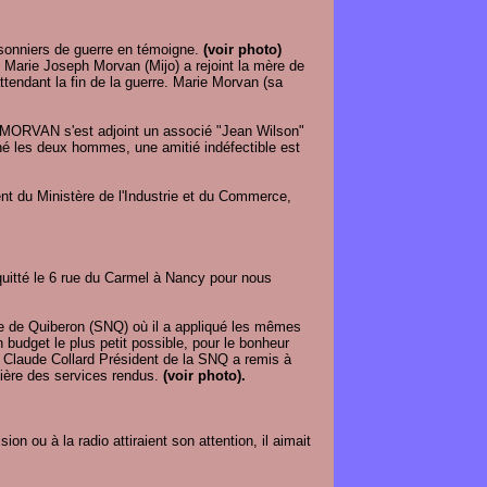
risonniers de guerre en témoigne.
(voir photo)
, Marie Joseph Morvan (Mijo) a rejoint la mère de
attendant la fin de la guerre. Marie Morvan (sa
ean MORVAN s'est adjoint un associé "Jean Wilson"
hé les deux hommes, une amitié indéfectible est
 du Ministère de l'Industrie et du Commerce,
quitté le 6 rue du Carmel à Nancy pour nous
que de Quiberon (SNQ) où il a appliqué les mêmes
n budget le plus petit possible, pour le bonheur
. Claude Collard Président de la SNQ a remis à
lière des services rendus.
(voir photo).
ion ou à la radio attiraient son attention, il aimait