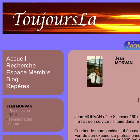
Accueil
Jean
MORVAN
Recherche
Espace Membre
Blog
Repères
P
Jean MORVAN
-
Présentation
- Récit
Jean MORVAN né le 8 janvier 1907 à 
-
Témoignages
Il a fait son service militaire dans l'i
-
Album
Courtier de marchandises, il épous
Fort de son expérience professionne