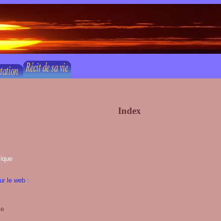
Index
mique
r le web :
ce