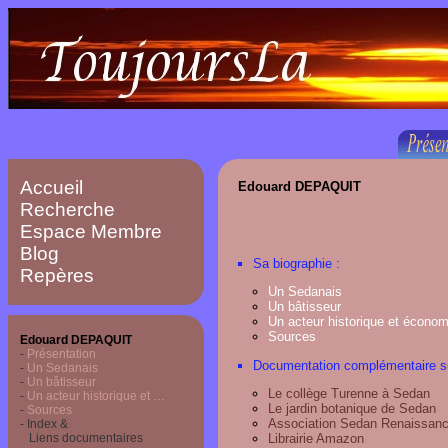
Accueil
Edouard DEPAQUIT
Recherche
Espace Membre
Blog
Sa biographie :
Repères
Un Sedanais
Un bâtisseur
Un acteur historique et écono
Sources
Edouard DEPAQUIT
-
Présentation
Documentation complémentaire su
-
Un Sedanais
-
Un bâtisseur
Le collège Turenne à Sedan
-
Un acteur historique et …
Le jardin botanique de Sedan
-
Sources
Association Sedan Renaissan
- Index &
Librairie Amazon
Liens documentaires