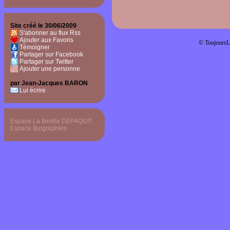
Site créé le 30/06/2009
S'abonner au flux Rss
Ajouter aux Favoris
© ToujoursL
Témoigner
Partager sur Facebook
Partager sur Twitter
Ajouter une personne
par Jean-Jacques BARON
Lui écrire
Espace La famille DEPAQUIT
Espace Biographies