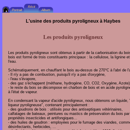
L'usine des produits pyroligneux à Haybes
Les produits pyroligneux
Les produits pyroligneux sont obtenus à partir de la carbonisation du boi
bois est formé de trois constituants principaux : la cellulose, la lignine et
l'eau.
Schématiquement, en chauffant le bois au-dessus de 270°C à l'abri de l'a
- Il n'y a pas de combustion, puisqu'il n'y a pas d'oxygène,
- l'eau s'évapore,
- des gaz s'échappent (méthane, hydrogène, CO, CO2, Oxygène, Azote)
- le reste du bois se décompose en charbon de bois et en acide pyrolig
à l'état de vapeur.
En condensant la vapeur d'acide pyroligneux, nous obtenons un liquide, 
liqueur pyroligneuse", contenant principalement :
- des goudrons de bois : utilisés pour des antiseptiques vétérinaires,
calfatages de bateaux, peintures ou mastics de préservation du bois par
propriétés insecticides et antifongiques...
- des huiles de goudron : employées pour le fumage des viandes, comm
désinfectants, herbicides, ...