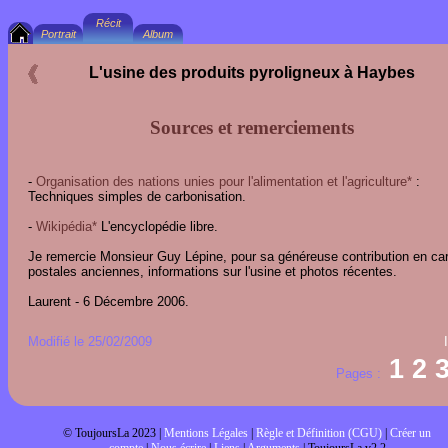
L'usine des produits pyroligneux à Haybes
Sources et remerciements
-
Organisation des nations unies pour l'alimentation et l'agriculture*
:
Techniques simples de carbonisation.
-
Wikipédia*
L'encyclopédie libre.
Je remercie Monsieur Guy Lépine, pour sa généreuse contribution en ca
postales anciennes, informations sur l'usine et photos récentes.
Laurent - 6 Décembre 2006.
Modifié le 25/02/2009
1
2
Pages :
© ToujoursLa 2023 |
Mentions Légales
|
Règle et Définition (CGU)
|
Créer un