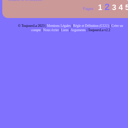
2
1
3
4
Pages :
© ToujoursLa 2023 |
Mentions Légales
|
Règle et Définition (CGU)
|
Créer un
compte
|
Nous écrire
|
Liens
|
Arguments
| ToujoursLa v2.2