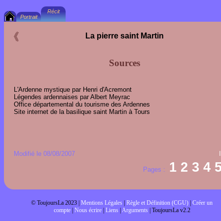
La pierre saint Martin
Sources
L'Ardenne mystique par Henri d'Acremont
Légendes ardennaises par Albert Meyrac
Office départemental du tourisme des Ardennes
Site internet de la basilique saint Martin à Tours
Modifié le 08/08/2007
1
2
3
4
Pages :
© ToujoursLa 2023 |
Mentions Légales
|
Règle et Définition (CGU)
|
Créer un
compte
|
Nous écrire
|
Liens
|
Arguments
| ToujoursLa v2.2