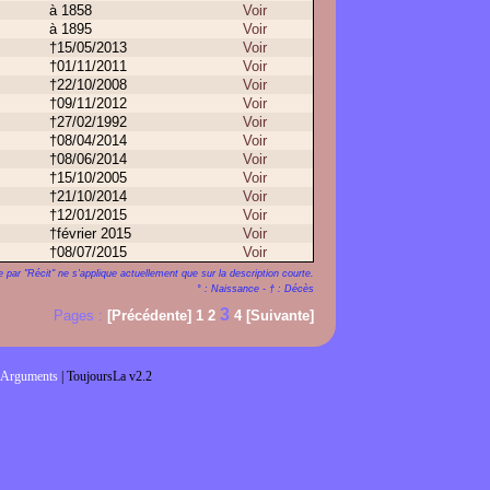
à 1858
Voir
à 1895
Voir
†15/05/2013
Voir
†01/11/2011
Voir
†22/10/2008
Voir
†09/11/2012
Voir
†27/02/1992
Voir
†08/04/2014
Voir
†08/06/2014
Voir
†15/10/2005
Voir
†21/10/2014
Voir
†12/01/2015
Voir
†février 2015
Voir
†08/07/2015
Voir
 par "Récit" ne s'applique actuellement que sur la description courte.
° : Naissance - † : Décès
3
Pages :
[Précédente]
1
2
4
[Suivante]
Arguments
| ToujoursLa v2.2