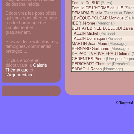
Famille Du BUC
(Sites)
de destins inédits.
Famille DE L'HORME de l'ILE
(Site
DEMARIA Eulalie
(Pensée et Témo
Découvrez les possibilités
qui vous sont offertes pour
LEVÊQUE-POLGAR Monique
(Sa b
rendre hommage très
IBER Jérome
(Mémorial)
simplement et
BENTAYEB NÉE DJELOUDI Zahia
gratuitement.
TAUZIN Michel
(Pensée)
TAUZIN Dominique
(Pensée)
Ecrivez des récits illustrés,
MARTIN Jean Marie
(Message)
témoignez, commentez,
BERNARD Guillaume
(Message)
partagez ...
DE PAOLI VEUVE FRAU Dolores
(
GERENTES Pierre
(Une pensée pou
Et plus encore en
PERICHART Christine
(Pensées)
découvrant la
Galerie
SADAOUI Rabah
(Hommage)
Thématique
et
l'
Argumentaire
.
© ToujoursL