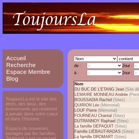
Accueil
Recherche
de :
Jour :
Espace Membre
à :
Jour :
Blog
Nom
DU BUC DE L'ETANG Jean
(Site dé
LEMAIRE MONNEAU Andrée
(Pens
ToujoursLa est le site des
BOUSSADIA Rachid
(Sites)
êtres, des lieux, des
QUIRION Léo
(Mémorial)
évènements qui resteront
LOUF Pierre
(Mémorial)
à jamais dans votre coeur
FOURNEAU Chantal
(Sites)
et dans l'Histoire.
DUTRANNOY Raphael
(Sites)
La famille DEPAQUIT
(Sites)
Espace de souvenirs
Famille LIÉBAUT-RADAS
(Sites)
partagés par les familles,
La famille DROMART
(Sites)
ToujoursLa est un recueil