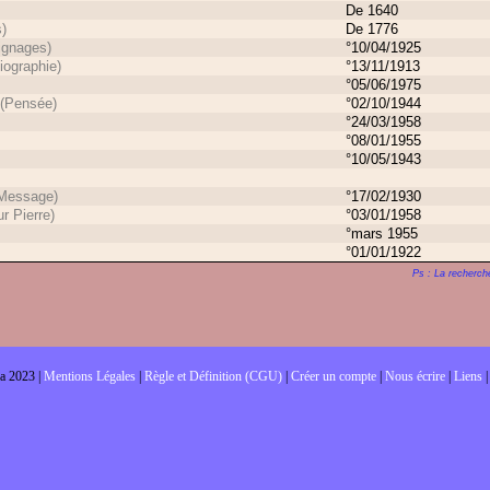
De 1640
s)
De 1776
ignages)
°10/04/1925
iographie)
°13/11/1913
°05/06/1975
(Pensée)
°02/10/1944
°24/03/1958
°08/01/1955
°10/05/1943
Message)
°17/02/1930
r Pierre)
°03/01/1958
°mars 1955
°01/01/1922
Ps : La recherche
a 2023 |
Mentions Légales
|
Règle et Définition (CGU)
|
Créer un compte
|
Nous écrire
|
Liens
|