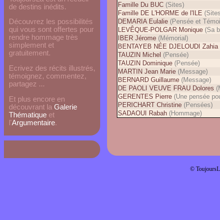
Famille Du BUC
(Sites)
de destins inédits.
Famille DE L'HORME de l'ILE
(Site
DEMARIA Eulalie
(Pensée et Témo
Découvrez les possibilités
qui vous sont offertes pour
LEVÊQUE-POLGAR Monique
(Sa b
rendre hommage très
IBER Jérome
(Mémorial)
simplement et
BENTAYEB NÉE DJELOUDI Zahia
gratuitement.
TAUZIN Michel
(Pensée)
TAUZIN Dominique
(Pensée)
Ecrivez des récits illustrés,
MARTIN Jean Marie
(Message)
témoignez, commentez,
BERNARD Guillaume
(Message)
partagez ...
DE PAOLI VEUVE FRAU Dolores
(
GERENTES Pierre
(Une pensée pou
Et plus encore en
PERICHART Christine
(Pensées)
découvrant la
Galerie
SADAOUI Rabah
(Hommage)
Thématique
et
l'
Argumentaire
.
© ToujoursL