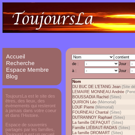
Accueil
Recherche
de :
Jour :
Espace Membre
à :
Jour :
Blog
Nom
DU BUC DE L'ETANG Jean
(Site dé
LEMAIRE MONNEAU Andrée
(Pens
ToujoursLa est le site des
BOUSSADIA Rachid
(Sites)
êtres, des lieux, des
QUIRION Léo
(Mémorial)
évènements qui resteront
LOUF Pierre
(Mémorial)
à jamais dans votre coeur
FOURNEAU Chantal
(Sites)
et dans l'Histoire.
DUTRANNOY Raphael
(Sites)
La famille DEPAQUIT
(Sites)
Espace de souvenirs
Famille LIÉBAUT-RADAS
(Sites)
partagés par les familles,
La famille DROMART
(Sites)
ToujoursLa est un recueil