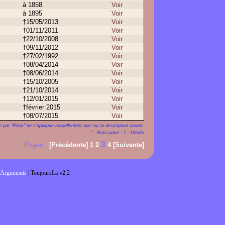
à 1858
Voir
à 1895
Voir
†15/05/2013
Voir
†01/11/2011
Voir
†22/10/2008
Voir
†09/11/2012
Voir
†27/02/1992
Voir
†08/04/2014
Voir
†08/06/2014
Voir
†15/10/2005
Voir
†21/10/2014
Voir
†12/01/2015
Voir
†février 2015
Voir
†08/07/2015
Voir
 par "Récit" ne s'applique actuellement que sur la description courte.
° : Naissance - † : Décès
3
Pages :
[Précédente]
1
2
4
[Suivante]
Arguments
| ToujoursLa v2.2