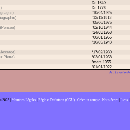
De 1640
s)
De 1776
ignages)
°10/04/1925
iographie)
°13/11/1913
°05/06/1975
(Pensée)
°02/10/1944
°24/03/1958
°08/01/1955
°10/05/1943
Message)
°17/02/1930
r Pierre)
°03/01/1958
°mars 1955
°01/01/1922
Ps : La recherche
a 2023 |
Mentions Légales
|
Règle et Définition (CGU)
|
Créer un compte
|
Nous écrire
|
Liens
|