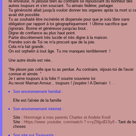
Ni envieuse, ni jalouse bien au contraire se réjouissant du bonheur des
autres toujours et s'en souciant. Tu aimais fédérer, partager.
Ta générosité allait jusqu'à vouloir donner tes organes apràs ta mort si c
avait été possible.
Tu as souhaité être incinérée et dispersée pour que je sois libre sans
obligation par rapport à toi géographiquement ! Ultime sacrifice que
j'ignorais. Bonne et généreuse jusqu'au bout..
Digne de confiance au plus haut point.
Partie discrètement très lucide et très digne à la maison.
Prendre soin de Toi ne m'a procuré que de la joie.
Cela m'a fait grandir..
On est orphelin à tout âge. Tu me manques terriblement !
Une autre étoile est née..
“Ne pleure pas celle que tu as perdue. Au contraire, réjouis-toi de l'avoir
connue et aimée. ”
Je t aime toujours à la folie !! sourire souviens toi
Au revoir Maman Amour... toujours ! j'espère ! A Demain !
....
Son environnement familial :
Elle est l'aînée de la famille
Son environnement internet :
Site :
Hommage à mes parents Charles et Andrée Knoll
Site :
Https://www. youtube. com/watch ? v=yZNjydDJIy8
- Tant de be
choses
Son site sur Toujoursla :