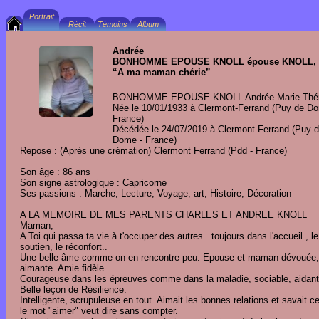
Andrée
BONHOMME EPOUSE KNOLL épouse KNOLL, d
“A ma maman chérie”
BONHOMME EPOUSE KNOLL Andrée Marie Thé
Née le 10/01/1933 à Clermont-Ferrand (Puy de D
France)
Décédée le 24/07/2019 à Clermont Ferrand (Puy 
Dome - France)
Repose : (Après une crémation) Clermont Ferrand (Pdd - France)
Son âge : 86 ans
Son signe astrologique : Capricorne
Ses passions : Marche, Lecture, Voyage, art, Histoire, Décoration
A LA MEMOIRE DE MES PARENTS CHARLES ET ANDREE KNOLL
Maman,
A Toi qui passa ta vie à t'occuper des autres.. toujours dans l'accueil., le
soutien, le réconfort..
Une belle âme comme on en rencontre peu. Epouse et maman dévouée,
aimante. Amie fidèle.
Courageuse dans les épreuves comme dans la maladie, sociable, aidant
Belle leçon de Résilience.
Intelligente, scrupuleuse en tout. Aimait les bonnes relations et savait c
le mot "aimer" veut dire sans compter.