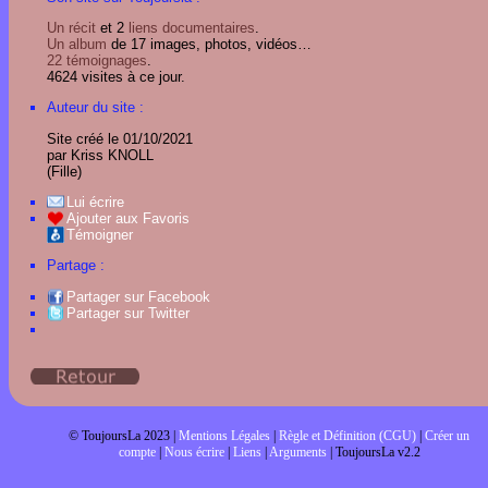
Un récit
et 2
liens documentaires
.
Un album
de 17 images, photos, vidéos…
22 témoignages
.
4624 visites à ce jour.
Auteur du site :
Site créé le 01/10/2021
par Kriss KNOLL
(Fille)
Lui écrire
Ajouter aux Favoris
Témoigner
Partage :
Partager sur Facebook
Partager sur Twitter
© ToujoursLa 2023 |
Mentions Légales
|
Règle et Définition (CGU)
|
Créer un
compte
|
Nous écrire
|
Liens
|
Arguments
| ToujoursLa v2.2