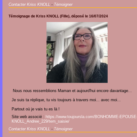
Contacter Kriss KNOLL
-
Témoigner
Témoignage de
Kriss KNOLL
(Fille), déposé le
16/07/2024
Nous nous ressemblions Maman et aujourd'hui encore davantage...
Je suis ta réplique, tu vis toujours à travers moi... avec moi...
Partout où je vais tu es là !
Site web associé :
https://www.toujoursla.com/BONHOMME-EPOUSE
KNOLL_Andree_229/tem_saisie/
Contacter Kriss KNOLL
-
Témoigner