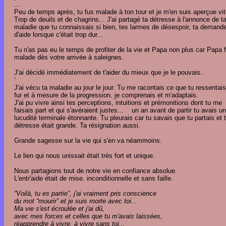
...
Peu de temps après, tu fus malade à ton tour et je m'en suis aperçue vit
Trop de deuils et de chagrins... J'ai partagé ta détresse à l'annonce de t
maladie que tu connaissais si bien, tes larmes de désespoir, ta demand
d'aide lorsque c'était trop dur...
Tu n'as pas eu le temps de profiter de la vie et Papa non plus car Papa f
malade dès votre arrivée à saleignes.
J'ai décidé immédiatement de t'aider du mieux que je le pouvais..
'
J'ai vécu ta maladie au jour le jour. Tu me racontais ce que tu ressentai
fur et à mesure de la progression. je comprenais et m'adaptais.
J'ai pu vivre ainsi tes perceptions, intuitions et prémonitions dont tu me
faisais part et qui s'avéraient justes... un an avant de partir tu avais u
lucudité terminale étonnante. Tu pleurais car tu savais que tu partais et 
détresse était grande. Ta résignation aussi.
Grande sagesse sur la vie qui s'en va néammoins.
Le lien qui nous unissait était très fort et unique.
Nous partagions tout de notre vie en confiance absolue.
L'entr'aide était de mise. inconditionnelle et sans faille.
“Voilà, tu es partie”, j'ai vraiment pris conscience
du mot “mourir” et je suis morte avec toi...
Ma vie s'est écroulée et j'ai dû,
avec mes forces et celles que tu m'avais laissées,
réapprendre à vivre, à vivre sans toi...