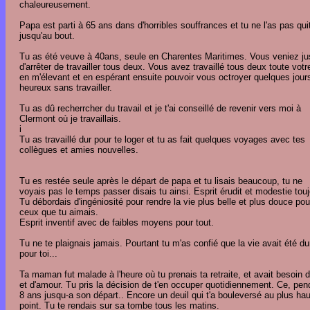
chaleureusement.
Papa est parti à 65 ans dans d'horribles souffrances et tu ne l'as pas qui
jusqu'au bout.
Tu as été veuve à 40ans, seule en Charentes Maritimes. Vous veniez ju
d'arrêter de travailler tous deux. Vous avez travaillé tous deux toute votr
en m'élevant et en espérant ensuite pouvoir vous octroyer quelques jour
heureux sans travailler.
Tu as dû recherrcher du travail et je t'ai conseillé de revenir vers moi à
Clermont où je travaillais.
i
Tu as travaillé dur pour te loger et tu as fait quelques voyages avec tes
collègues et amies nouvelles.
Tu es restée seule après le départ de papa et tu lisais beaucoup, tu ne
voyais pas le temps passer disais tu ainsi. Esprit érudit et modestie touj
Tu débordais d'ingéniosité pour rendre la vie plus belle et plus douce pou
ceux que tu aimais.
Esprit inventif avec de faibles moyens pour tout.
Tu ne te plaignais jamais. Pourtant tu m'as confié que la vie avait été du
pour toi...
Ta maman fut malade à l'heure où tu prenais ta retraite, et avait besoin d
et d'amour. Tu pris la décision de t'en occuper quotidiennement. Ce, pen
8 ans jusqu-a son départ.. Encore un deuil qui t'a bouleversé au plus hau
point. Tu te rendais sur sa tombe tous les matins.