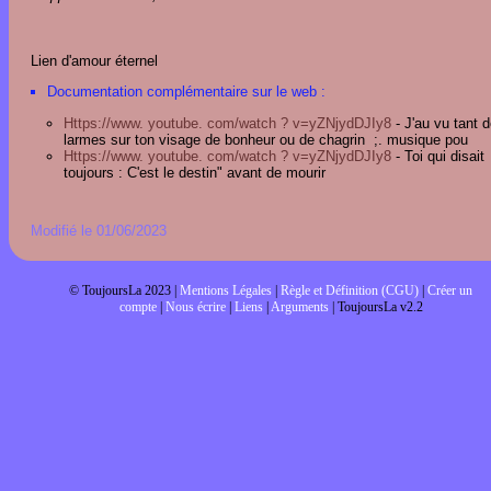
Lien d'amour éternel
Documentation complémentaire sur le web :
Https://www. youtube. com/watch ? v=yZNjydDJIy8
- J'au vu tant 
larmes sur ton visage de bonheur ou de chagrin ;. musique pou
Https://www. youtube. com/watch ? v=yZNjydDJIy8
- Toi qui disait
toujours : C'est le destin" avant de mourir
Modifié le 01/06/2023
© ToujoursLa 2023 |
Mentions Légales
|
Règle et Définition (CGU)
|
Créer un
compte
|
Nous écrire
|
Liens
|
Arguments
| ToujoursLa v2.2