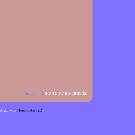
1
Images :
2
3
4
5
6
7
8
9
10
11
12
Arguments
| ToujoursLa v2.2