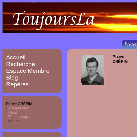
Accueil
Pierre
CRÉPIN
Recherche
Espace Membre
Blog
Repères
Pierre CRÉPIN
-
Présentation
-
Récit
-
Témoignages
- Album