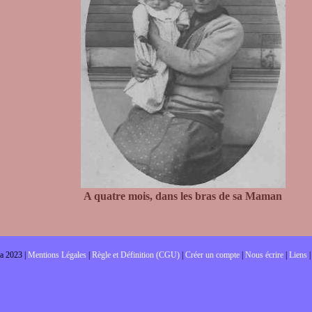
A quatre mois, dans les bras de sa Maman
a 2023 |
Mentions Légales
|
Règle et Définition (CGU)
|
Créer un compte
|
Nous écrire
|
Liens
|