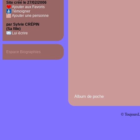
Site créé le 27/02/2006
Ajouter aux Favoris
Témoigner
Ajouter une personne
par Sylvie CRÉPIN
(Sa fille)
Lui écrire
Espace Biographies
Album de poche
© ToujoursL