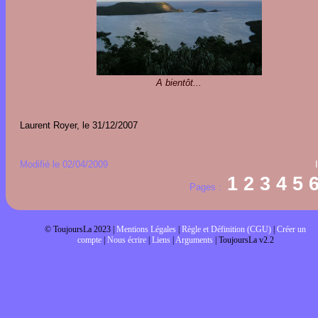
A bientôt...
Laurent Royer, le 31/12/2007
Modifié le 02/04/2009
1
2
3
4
5
Pages :
© ToujoursLa 2023 |
Mentions Légales
|
Règle et Définition (CGU)
|
Créer un
compte
|
Nous écrire
|
Liens
|
Arguments
| ToujoursLa v2.2