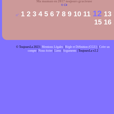
Ma maman en 2017 toujours gracieuse
© Ck
12
1
2
3
4
5
6
7
8
9
10
11
13
n°
15
16
© ToujoursLa 2023 |
Mentions Légales
|
Règle et Définition (CGU)
|
Créer un
compte
|
Nous écrire
|
Liens
|
Arguments
| ToujoursLa v2.2